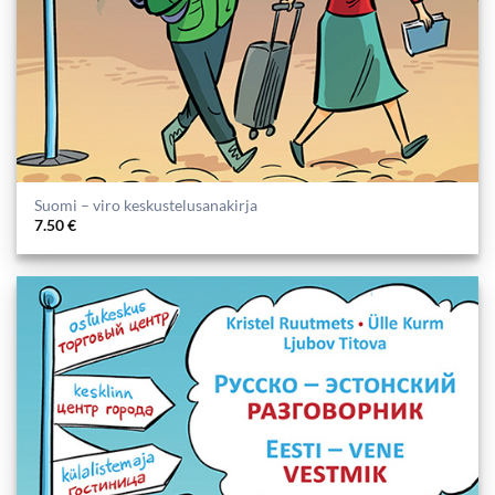
Suomi – viro keskustelusanakirja
7.50
€