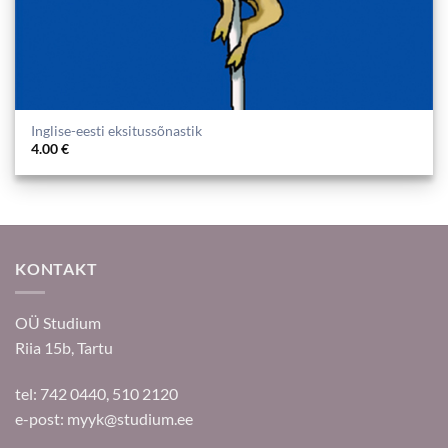
Inglise-eesti eksitussõnastik
4.00
€
KONTAKT
OÜ Studium
Riia 15b, Tartu
tel: 742 0440, 510 2120
e-post:
myyk@studium.ee