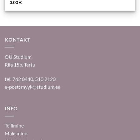
3.00
€
KONTAKT
OÜ Studium
Riia 15b, Tartu
tel: 742 0440, 510 2120
e-post:
myyk@studium.ee
INFO
Tellimine
Maksmine