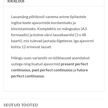
KIRJELDUS
Lauamäng põhikooli vanema astme õpilastele
inglise keele ajavormide kordamiseks ja
kinnistamiseks. Komplektis on mängualus (A3
formaadis) ja kolme värvi lausekaardid (3 x 48
kaarti), mis tulevad jaotada õigetesse. Iga ajavormi
kohta 12 erinevat lauset.
Mängu uues variandis on kõiklaused asendatud
uutega ning lisatud ajavormid
present perfect
continuous, past perfect continuous
ja
future
perfect continuous.
SEOTUD TOOTED