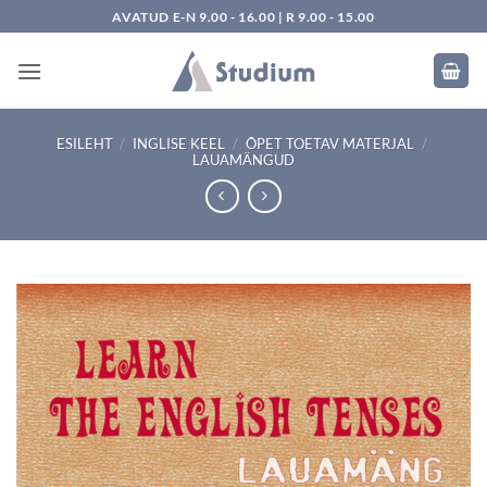
Skip
AVATUD E-N 9.00 - 16.00 | R 9.00 - 15.00
to
content
ESILEHT
/
INGLISE KEEL
/
ÕPET TOETAV MATERJAL
/
LAUAMÄNGUD