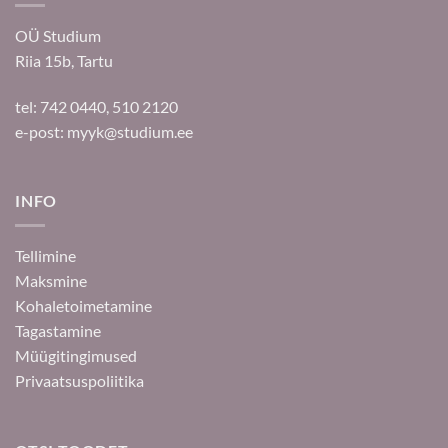
OÜ Studium
Riia 15b, Tartu
tel: 742 0440, 510 2120
e-post:
myyk@studium.ee
INFO
Tellimine
Maksmine
Kohaletoimetamine
Tagastamine
Müügitingimused
Privaatsuspoliitika