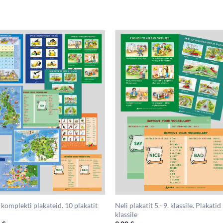
komplekti plakateid. 10 plakatit
Neli plakatit 5.- 9. klassile. Plakatid 
klassile