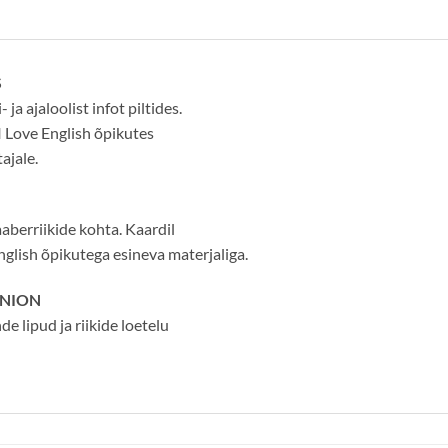
S
ja ajaloolist infot piltides.
I Love English õpikutes
ajale.
naaberriikide kohta. Kaardil
glish õpikutega esineva materjaliga.
UNION
de lipud ja riikide loetelu