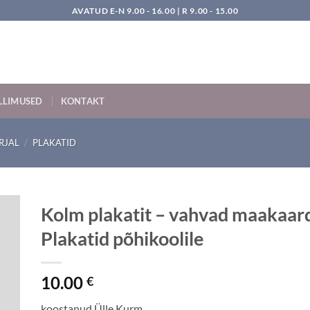
AVATUD E-N 9.00 - 16.00 | R 9.00 - 15.00
LLIMUSED
KONTAKT
RJAL
/
PLAKATID
Kolm plakatit – vahvad maakaard
Plakatid põhikoolile
10.00
€
koostanud Ülle Kurm