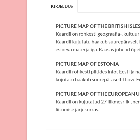
KIRJELDUS
PICTURE MAP OF THE BRITISH ISLE
Kaardil on rohkesti geograafia-, kultuuri- 
Kaardil kujutatu haakub suurepäraselt 
esineva materjaliga. Kaasas juhend õpet
PICTURE MAP OF ESTONIA
Kaardil rohkesti piltides infot Eesti ja 
kujutatu haakub suurepäraselt I Love En
PICTURE MAP OF THE EUROPEAN 
Kaardil on kujutatud 27 liikmesriiki, nen
liitumise järjekorras.