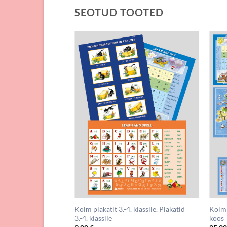
SEOTUD TOOTED
Kolm plakatit 3.-4. klassile. Plakatid
Kolm 
3.-4. klassile
koos