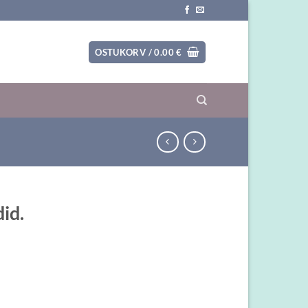
OSTUKORV /
0.00
€
id.