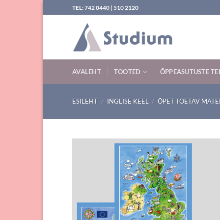
Skip
TEL: 742 0440 | 510 2120
to
content
AVALEHT
TOOTED
ÕPPEASUTUSTE TE
ESILEHT
/
INGLISE KEEL
/
ÕPET TOETAV MATE